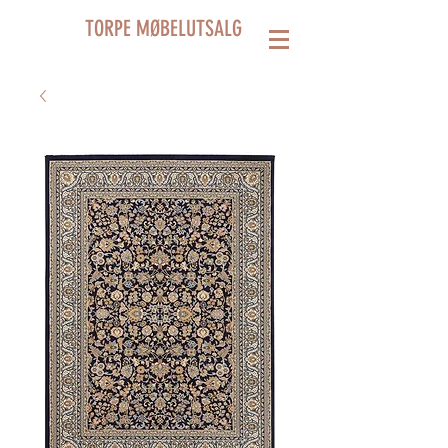
TORPE MØBELUTSALG