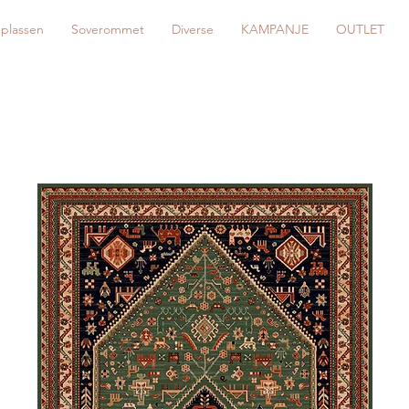
eplassen
Soverommet
Diverse
KAMPANJE
OUTLET