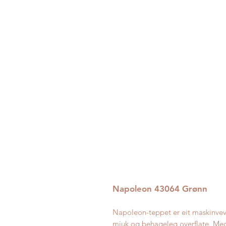
Napoleon 43064 Grønn
Napoleon-teppet er eit maskinvev
mjuk og behageleg overflate. Med si