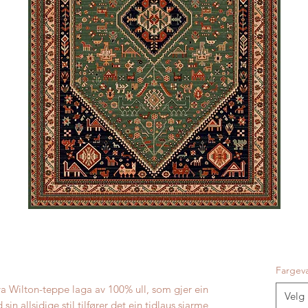
Fargev
a Wilton-teppe laga av 100% ull, som gjer ein
Velg
n allsidige stil tilfører det ein tidlaus sjarme