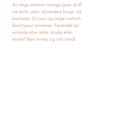
du velge mellom mange typer stoff
og skinn, alle i allverdens fargar og
kvalitetar. Du kan óg velge mellom
fleire typar armlener. Føretrekk du
avrunda eller rette, brede eller
smale? Bein finnes óg i eit bredt
utvalg, som alle vil sette sitt
personlege preg på oppsettet.
Her kan du modellere i 3D ditt eige
oppsett
Oppgitt pris er for avbilda oppsett
(E9-O-D-P-E9) i utvalgt stoff.
Avbilda oppsett har måla 238x301
cm.
Produktinfo