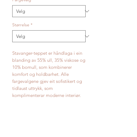
Størrelse
*
Stavanger-teppet er håndlaga i ein
blanding av 55% ull, 35% viskose og
10% bomull, som kombinerer
komfort og holdbarhet. Alle
fargevalgene gjev eit sofistikert og
tidlaust uttrykk, som
komplimenterar moderne interiør.
Oppgitt pris er for størrelse Ø160
cm.
Reinhald