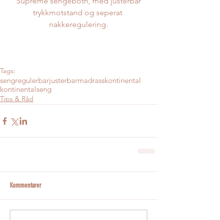
 Supreme sengebotn, med justerbar 
trykkmotstand og seperat 
nakkeregulering.
Tags:
seng
regulerbar
justerbar
madrass
kontinental
kontinentalseng
Tips & Råd
Kommentarer