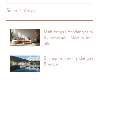
Siste innlegg
Møblering i Hardanger og
Kvinnherad – Møbler for
alle!
Bli inspirert av Hardanger
Brygge!
Ull er naturens
trendsettar!
Veit du kva som bur i
madrassa di?