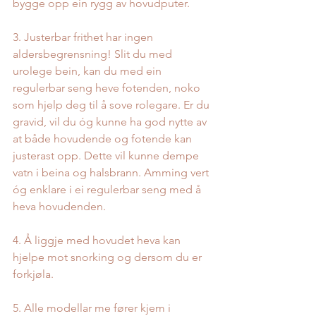
bygge opp ein rygg av hovudputer.
3. Justerbar frithet har ingen 
aldersbegrensning! Slit du med 
urolege bein, kan du med ein 
regulerbar seng heve fotenden, noko 
som hjelp deg til å sove rolegare. Er du 
gravid, vil du óg kunne ha god nytte av 
at både hovudende og fotende kan 
justerast opp. Dette vil kunne dempe 
vatn i beina og halsbrann. Amming vert 
óg enklare i ei regulerbar seng med å 
heva hovudenden.
4. Å liggje med hovudet heva kan 
hjelpe mot snorking og dersom du er 
forkjøla.
5. Alle modellar 
me fører
 kjem i 