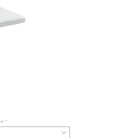
sar
*