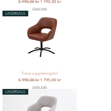
Vanlig pris
Salgspris
5 990,00 kr
1 795,00 kr
Gratis frakt
LAGERSALG
Trane suppleringstol
Vanlig pris
Salgspris
5 990,00 kr
1 795,00 kr
Gratis frakt
LAGERSALG