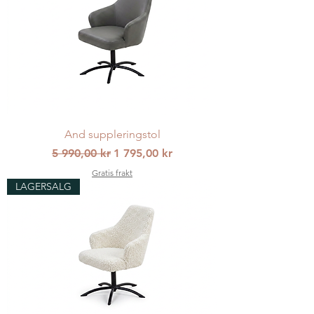
And suppleringstol
Vanlig pris
Salgspris
5 990,00 kr
1 795,00 kr
Gratis frakt
LAGERSALG