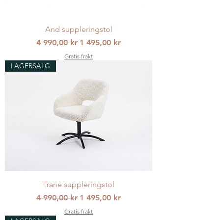
And suppleringstol
Vanlig pris
Salgspris
4 990,00 kr
1 495,00 kr
Gratis frakt
LAGERSALG
Trane suppleringstol
Vanlig pris
Salgspris
4 990,00 kr
1 495,00 kr
Gratis frakt