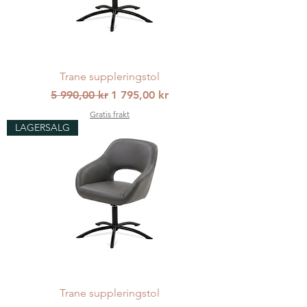
Trane suppleringstol
Vanlig pris
Salgspris
5 990,00 kr
1 795,00 kr
Gratis frakt
LAGERSALG
Trane suppleringstol