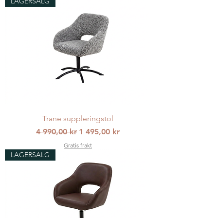
LAGERSALG
Trane suppleringstol
Vanlig pris
Salgspris
4 990,00 kr
1 495,00 kr
Gratis frakt
LAGERSALG