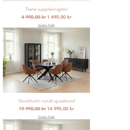
Trane suppleringstol
Vanlig pris
Salgspris
4 990,00 kr
1 495,00 kr
Gratis frakt
Stockholm rundt spisebord
Vanlig pris
Salgspris
19 990,00 kr
14 995,00 kr
Gratis frakt