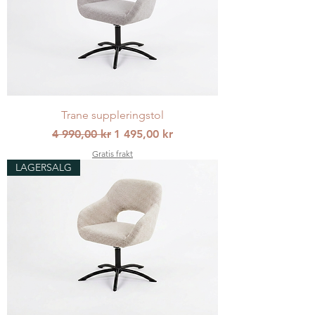
Trane suppleringstol
Vanlig pris
Salgspris
4 990,00 kr
1 495,00 kr
Gratis frakt
LAGERSALG