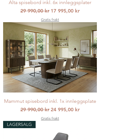
Alta spisebord inkl. 6x innleggsplater
Vanlig pris
Salgspris
29 990,00 kr
17 995,00 kr
Gratis frakt
Mammut spisebord inkl. 1x innleggsplate
Vanlig pris
Salgspris
29 990,00 kr
24 995,00 kr
Gratis frakt
LAGERSALG