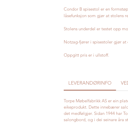
Condor B spisestol er en formstøp
låsefunksjon som gjør at stolens r
Stolens underdel er testet opp mo
Notzag-fjører i spisestoler gjør at 
Oppgitt pris er i ullstoff.
LEVERANDØRINFO
VE
Torpe Møbelfabrikk AS er ein plat
eikeprodukt. Dette innebærer sal
det medfølgjer. Sidan 1944 har To
salongbord, og i dei seinare åra 