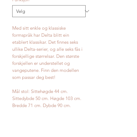
Med sitt enkle og klassiske
formspråk har Delta blitt ein
etablert klassikar. Det finnes seks
ullike Delta-serier, og alle seks fås i
forskjellige størrelsar. Den største
forskjellen er understellet og
vangeputene. Finn den modellen
som passar deg best!
Mål stol: Sittehøgde 44 cm.
Sittedybde 50 cm. Høgde 103 cm.
Bredde 71 cm. Dybde 90 cm.
Oppgitt pris er Delta Harmony i
utvalgt hud. Fotskammel kjem
eventuelt i tillegg.