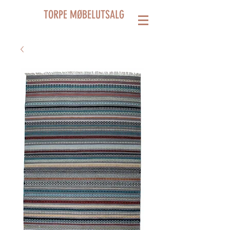
TORPE MØBELUTSALG