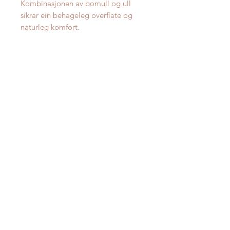
Kombinasjonen av bomull og ull
sikrar ein behageleg overflate og
naturleg komfort.
Gobelin-teppet gjer det enkelt å
innrede din heim med eit stilfult og
tidlaust uttrykk. Det er ideelt til
opphaldsrom, der du ønskjer å
tilføye ein avdempa eleganse.
Oppgitt pris er for størrelse 170x240
cm.
Reinhald
Støvsug regelmessig. Fjern kjapt
flekker med ein fuktig klut ved å
trykke - unngå å gnikke. Ved
vanskelege flekkar anbefalast det