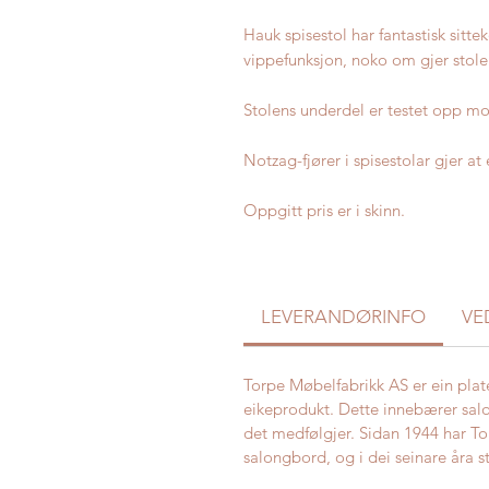
Hauk spisestol har fantastisk sitt
vippefunksjon, noko om gjer stole
Stolens underdel er testet opp mo
Notzag-fjører i spisestolar gjer at 
Oppgitt pris er i skinn.
LEVERANDØRINFO
VE
Torpe Møbelfabrikk AS er ein plat
eikeprodukt. Dette innebærer sal
det medfølgjer. Sidan 1944 har To
salongbord, og i dei seinare åra 