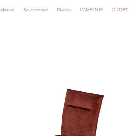
eplassen
Soverommet
Diverse
KAMPANJE
OUTLET