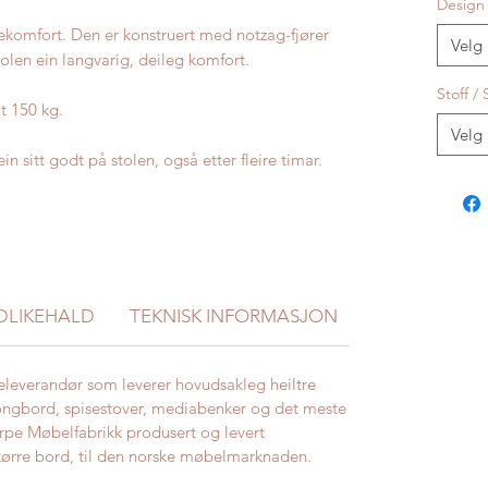
Design
ttekomfort. Den er konstruert med notzag-fjører
Velg
olen ein langvarig, deileg komfort.
Stoff / 
t 150 kg.
Velg
ein sitt godt på stolen, også etter fleire timar.
DLIKEHALD
TEKNISK INFORMASJON
STØRRELSER
eleverandør som leverer hovudsakleg heiltre
ongbord, spisestover, mediabenker og det meste
rpe Møbelfabrikk produsert og levert
større bord, til den norske møbelmarknaden.