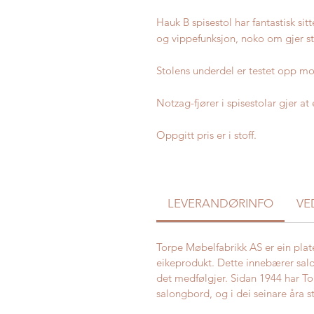
Hauk B spisestol har fantastisk si
og vippefunksjon, noko om gjer st
Stolens underdel er testet opp mo
Notzag-fjører i spisestolar gjer at 
Oppgitt pris er i stoff.
LEVERANDØRINFO
VE
Torpe Møbelfabrikk AS er ein plat
eikeprodukt. Dette innebærer sal
det medfølgjer. Sidan 1944 har To
salongbord, og i dei seinare åra 