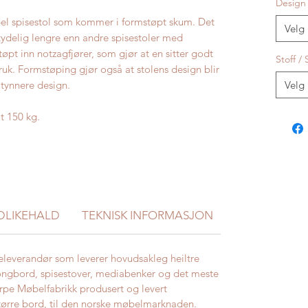
Design
bel spisestol som kommer i formstøpt skum. Det
Velg
etydelig lengre enn andre spisestoler med
tøpt inn notzagfjører, som gjør at en sitter godt
Stoff / 
bruk. Formstøping gjør også at stolens design blir
r tynnere design.
Velg
t 150 kg.
DLIKEHALD
TEKNISK INFORMASJON
STØRRELSER
eleverandør som leverer hovudsakleg heiltre
ongbord, spisestover, mediabenker og det meste
rpe Møbelfabrikk produsert og levert
større bord, til den norske møbelmarknaden.