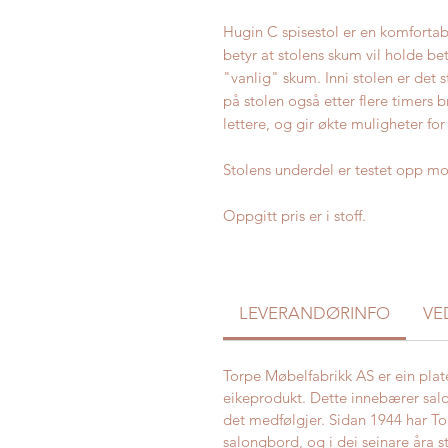
Hugin C spisestol er en komforta
betyr at stolens skum vil holde b
"vanlig" skum. Inni stolen er det s
på stolen også etter flere timers 
lettere, og gir økte muligheter fo
Stolens underdel er testet opp mo
Oppgitt pris er i stoff.
LEVERANDØRINFO
VE
Torpe Møbelfabrikk AS er ein plat
eikeprodukt. Dette innebærer sal
det medfølgjer. Sidan 1944 har To
salongbord, og i dei seinare åra 