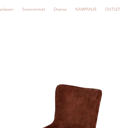
eplassen
Soverommet
Diverse
KAMPANJE
OUTLET