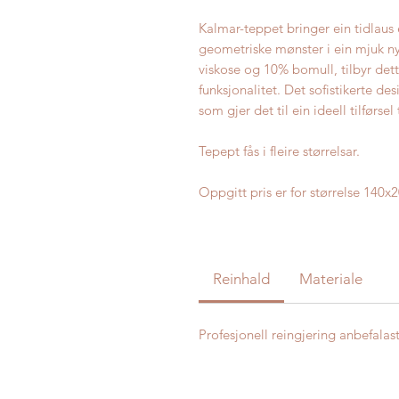
Kalmar-teppet bringer ein tidlaus 
geometriske mønster i ein mjuk ny
viskose og 10% bomull, tilbyr det
funksjonalitet. Det sofistikerte de
som gjer det til ein ideell tilførse
Tepept fås i fleire størrelsar.
Oppgitt pris er for størrelse 140x
Reinhald
Materiale
Profesjonell reingjering anbefalast