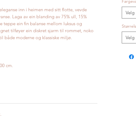
Fargev
eleganse inn i heimen med sitt flotte, vevde
Velg
anse. Laga av ein blanding av 75% ull, 15%
te teppe ein fin balanse mellom luksus og
Størrel
signet tilføyer ein diskret sjarm til rommet, noko
l til både moderne og klassiske miljø.
Velg
200 cm.
.