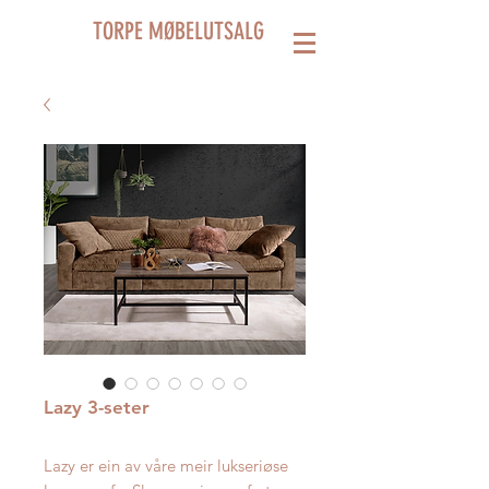
TORPE MØBELUTSALG
Lazy 3-seter
Lazy er ein av våre meir lukseriøse