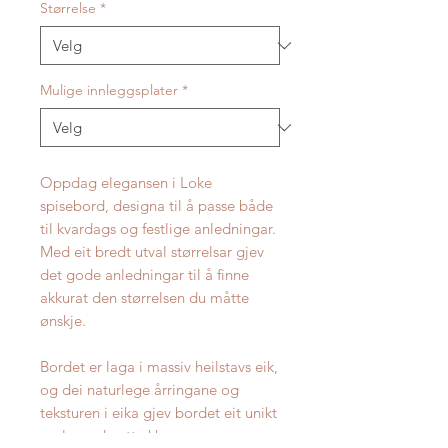
Størrelse
*
Mulige innleggsplater
*
Oppdag elegansen i Loke
spisebord, designa til å passe både
til kvardags og festlige anledningar.
Med eit bredt utval størrelsar gjev
det gode anledningar til å finne
akkurat den størrelsen du måtte
ønskje.
Bordet er laga i massiv heilstavs eik,
og dei naturlege årringane og
teksturen i eika gjev bordet eit unikt
og levande uttrykk.