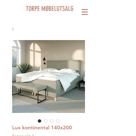
TORPE MØBELUTSALG
Lux kontinental 140x200
Fargevalg
*