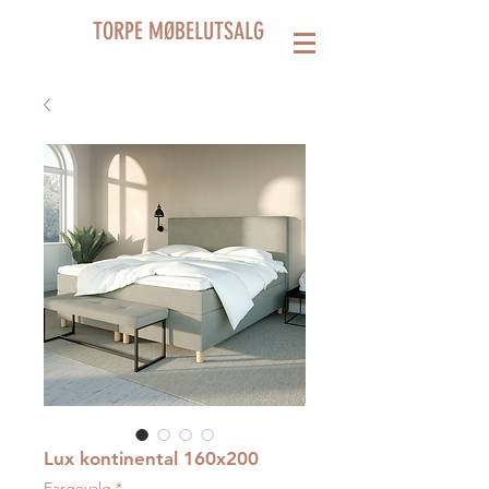
TORPE MØBELUTSALG
Lux kontinental 160x200
Fargevalg
*