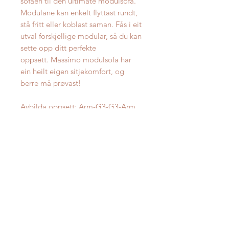
sofaen til den ultimate modulsofa.
Modulane kan enkelt flyttast rundt,
stå fritt eller koblast saman. Fås i eit
utval forskjellige modular, så du kan
sette opp ditt perfekte
oppsett. Massimo modulsofa har
ein heilt eigen sitjekomfort, og
berre må prøvast!
Avbilda oppsett: Arm-G3-G3-Arm
med mål 228x96 cm.
Oppgitt pris er for avbilda oppsett i
utvalgt tekstil.
Produktinfo
Stoff -og tekstilvalg: Ja
Fås i skinn: Nei
Mulige oppsett: Se bilde