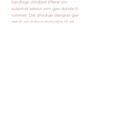
håndlaga uttrykket tilfører ein
autentisk tekstur som gjev dybde til
rommet. Det allsidige designet gjer
det til ein tidlaus ervervelse til eit
kvart interiør.
Teppet fås i fleire størrelsar.
Oppgitt pris er for størrelse Ø160
cm.
Reinhald
Støvsug regelmessig. Fjern kjapt
Materiale
flekker med ein fuktig klut ved å
trykke - unngå å gnikke. Ved
80% ull og 20% bomull
vanskelege flekkar anbefalast det
profesjonell reingjering.