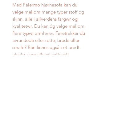
Med Palermo hjørnesofa kan du
velge mellom mange typer stoff og
skinn, alle i allverdens fargwr og
kvalitetwr. Du kan óg velge mellom
flere typwr armlener. Føretrekker du
avrundede eller rette, brede eller
smale? Ben finnes også i et bredt
utvalg, som alle vil sette sitt
personlige preg på oppsettet.
Her kan du modellere i 3D ditt eget
oppsett
Oppgitt pris er for avbildet oppsett
(J-F-D2-F-A3-J) i utvalgt stoff
inkludert motorisert recliner.
Avbildet oppsett har målene
271x351 cm.