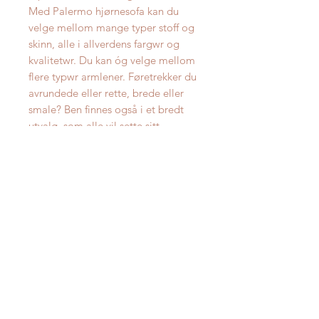
Med Palermo hjørnesofa kan du
velge mellom mange typer stoff og
skinn, alle i allverdens fargwr og
kvalitetwr. Du kan óg velge mellom
flere typwr armlener. Føretrekker du
avrundede eller rette, brede eller
smale? Ben finnes også i et bredt
utvalg, som alle vil sette sitt
personlige preg på oppsettet.
Her kan du modellere i 3D ditt eget
oppsett
Oppgitt pris er for avbildet U-sofa
(J-F-D-F-H5-J) med ekstra lang
chaiselong i utvalgt stoff.
Avbildet oppsett har målene
257x335 cm.