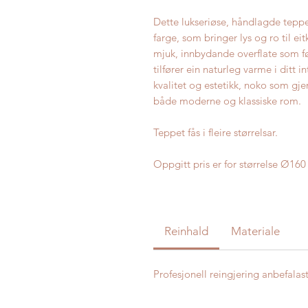
Dette lukseriøse, håndlagde teppe
farge, som bringer lys og ro til ei
mjuk, innbydande overflate som fø
tilfører ein naturleg varme i ditt 
kvalitet og estetikk, noko som gje
både moderne og klassiske rom.
Teppet fås i fleire størrelsar.
Oppgitt pris er for størrelse Ø160
Reinhald
Materiale
Profesjonell reingjering anbefalas