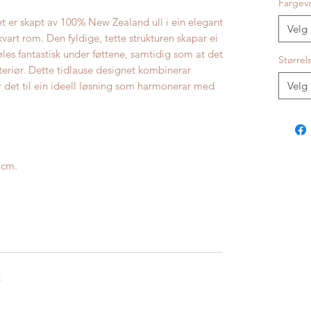
Fargev
t er skapt av 100% New Zealand ull i ein elegant
Velg
tkvart rom. Den fyldige, tette strukturen skapar ei
les fantastisk under føttene, samtidig som at det
Størrel
interiør. Dette tidlause designet kombinerar
r det til ein ideell løsning som harmonerar med
Velg
 cm.
t