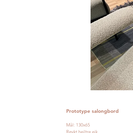
Prototype salongbord
Mål: 130x65
Røykt heiltre eik.