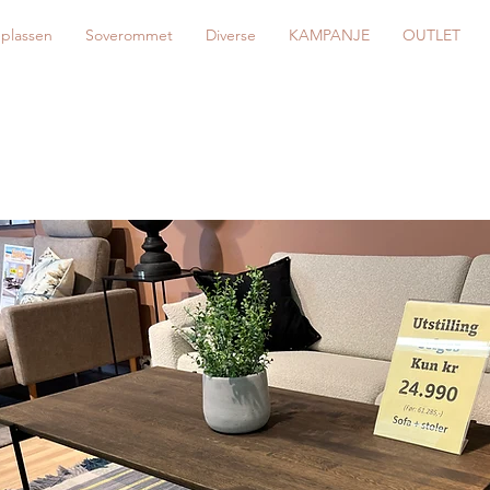
eplassen
Soverommet
Diverse
KAMPANJE
OUTLET