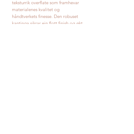
teksturrik overflate som framhevar
materialenes kvalitet og
håndtverkets finesse. Den robuset
kantinga sikrar ein flott finish og økt
holdbarhet.
Teppet fås i fleire størrelsar.
Oppgitt pris er for størrelse 140x200
cm.
Reinhald
Profesjonell reingjering anbefalast
Materiale
80% Ull og 20% Bomull