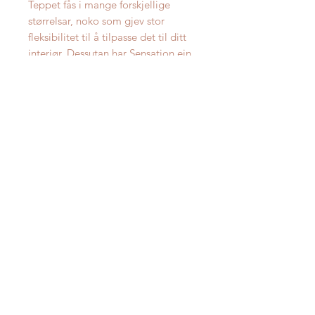
Teppet fås i mange forskjellige
størrelsar, noko som gjev stor
fleksibilitet til å tilpasse det til ditt
interiør. Dessutan har Sensation ein
skjærefast filtbakside, så teppet kan
skjærast til akkurat den størrelse og
form du måtte ønske!
Oppgitt pris er for størrelse Ø160
cm.
Reinhald
Støvsug regelmessig. Maskinmask
Materiale
ved maks. 40 grader celcius. Kan gå
i tørketrommelen ved lav varme
100% Mikrofiber
eller hengast til tørk.