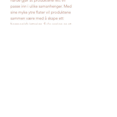
harde gjør at produktene lett vil
passe inn i ulike samanhenger. Med
sine myke ytre flater vil produktene
sammen være med å skape ett
harmonisk interiør. Sule-serien er et
samarbeid mellom Torpe
Møbelfabrikk og designeren Jarle
Slyngstad.
Spisebordet har plass til to
innleggsplater, som begge kan
skjules inni spisebordet. Bordets
synkronuttrekk gjør det enkelt for én
person å håndtere uttrekket.
All eik frå Torpe er FSC-sertifisert for
ansvarleg hogst av europeisk eik.