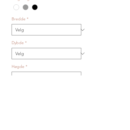
Bredde
*
Dybde
*
Høgde
*
Plasseringsvennleg kommode som
fås i fleire fargar.
LEVERANDØRINFO
I over 50 år har det blitt produsert