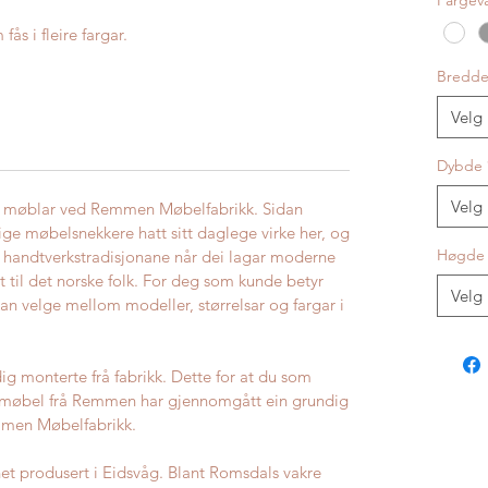
Fargev
s i fleire fargar.
Bredd
Velg
Dybde
Velg
ert møblar ved Remmen Møbelfabrikk. Sidan
ge møbelsnekkere hatt sitt daglege virke her, og
Høgde
 handtverkstradisjonane når dei lagar moderne
 til det norske folk. For deg som kunde betyr
Velg
kan velge mellom modeller, størrelsar og fargar i
g monterte frå fabrikk. Dette for at du som
it møbel frå Remmen har gjennomgått ein grundig
emmen Møbelfabrikk.
et produsert i Eidsvåg. Blant Romsdals vakre