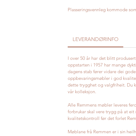
Plasseringsvennleg kommode som få
LEVERANDØRINFO
I over 50 år har det blitt produs
oppstarten i 1957 har mange dykti
dagens stab fører vidare dei gode
oppbevaringsmøbler i god kvalitet
dette trygghet og valgfriheit. Du 
vår kolleksjon.
Alle Remmens møbler leveres ferdi
forbrukar skal vere trygg på at e
kvalitetskontroll før det forlet R
Møblane frå Remmen er i sin heilh