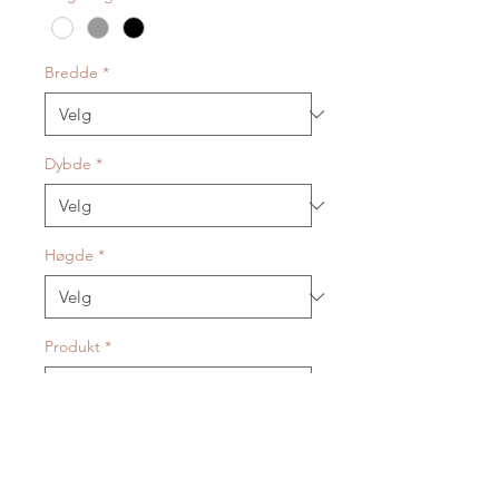
Bredde
*
Dybde
*
Høgde
*
Produkt
*
Plasseringsvennleg oppbevaring
med rom for individuelle løysingar.