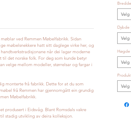
Bredd
Velg
Dybde
Velg
ert møblar ved Remmen Møbelfabrikk. Sidan
ge møbelsnekkere hatt sitt daglege virke her, og
Høgde
 handtverkstradisjonane når dei lagar moderne
 til det norske folk. For deg som kunde betyr
Velg
kan velge mellom modeller, størrelsar og fargar i
Produk
g monterte frå fabrikk. Dette for at du som
Velg
it møbel frå Remmen har gjennomgått ein grundig
emmen Møbelfabrikk.
et produsert i Eidsvåg. Blant Romsdals vakre
 til stadig utvikling av deira kolleksjon.