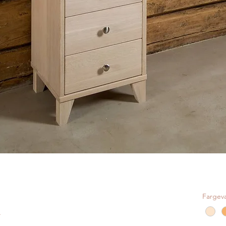
Fargev
.