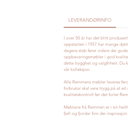
LEVERANDØRINFO
I over 50 år har det blitt produs
oppstarten i 1957 har mange dykti
dagens stab fører vidare dei gode
oppbevaringsmøbler i god kvalitet
dette trygghet og valgfriheit. Du 
vår kolleksjon.
Alle Remmens møbler leveres ferdi
forbrukar skal vere trygg på at e
kvalitetskontroll før det forlet R
Møblane frå Remmen er i sin heilh
fjell og fjordar finn dei inspirasjon