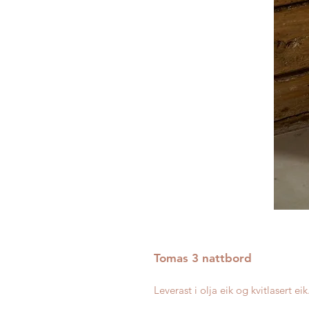
Tomas 3 nattbord
Leverast i olja eik og kvitlasert eik