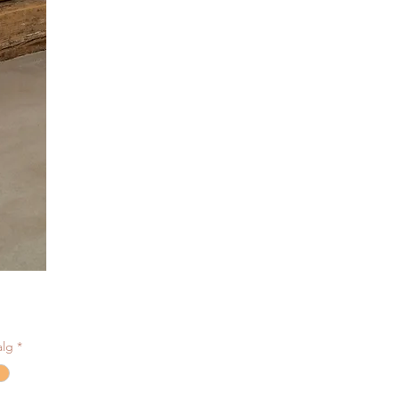
alg
*