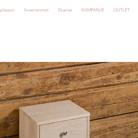
eplassen
Soverommet
Diverse
KAMPANJE
OUTLET