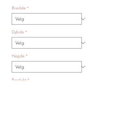
Bredde
*
Dybde
*
Høgde
*
Produkt
*
Leverast i olja eik og kvitlasert eik.
LEVERANDØRINFO