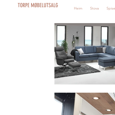
TORPE MØBELUTSALG
Heim
Stova
Spis