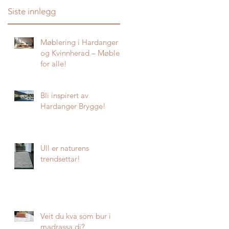
Siste innlegg
Møblering i Hardanger
og Kvinnherad – Møbler
for alle!
Bli inspirert av
Hardanger Brygge!
Ull er naturens
trendsettar!
Veit du kva som bur i
madrassa di?