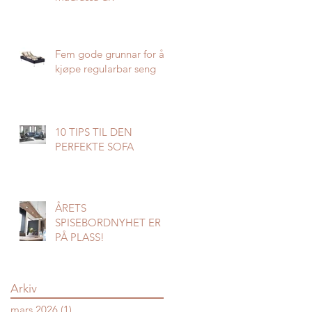
Fem gode grunnar for å
kjøpe regularbar seng
10 TIPS TIL DEN
PERFEKTE SOFA
ÅRETS
SPISEBORDNYHET ER
PÅ PLASS!
Arkiv
mars 2026
(1)
1 innlegg