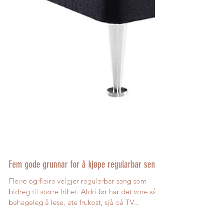
Fem gode grunnar for å kjøpe regularbar seng
Fleire og fleire velgjer regulerbar seng som
bidreg til større frihet. Aldri før har det vore så