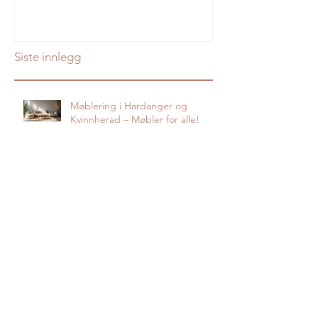
Siste innlegg
Møblering i Hardanger og
Kvinnherad – Møbler for alle!
Bli inspirert av Hardanger
Brygge!
Ull er naturens trendsettar!