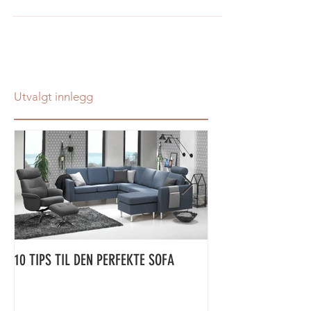
behageleg å lese, ete frukost, sjå på TV...
Utvalgt innlegg
10 TIPS TIL DEN PERFEKTE SOFA
ÅRETS SPISEBORDNY