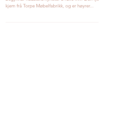
Ikkje før sommaren er på ordentleg på plass så
begynnar haustens nyheter å rulle inn! Den fyste
kjem frå Torpe Møbelfabrikk, og er høyrer...
Utvalgt innlegg